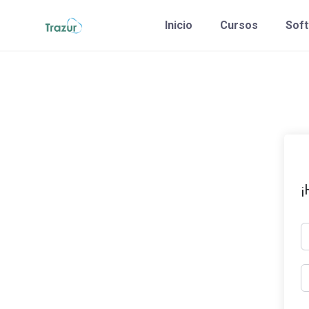
Saltar
Inicio
Cursos
Sof
al
contenido
¡