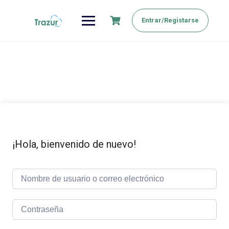
Saltar
al
Entrar/Registarse
contenido
¡Hola, bienvenido de nuevo!