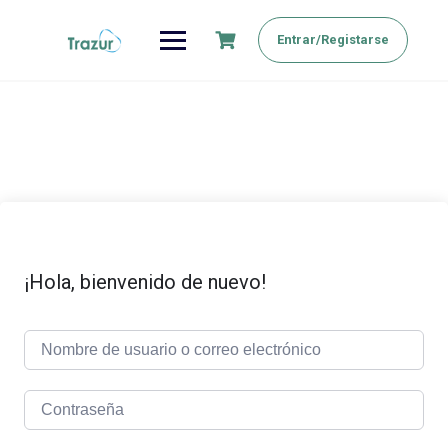
Saltar
al
Entrar/Registarse
contenido
¡Hola, bienvenido de nuevo!