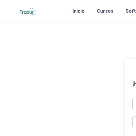
Saltar
Inicio
Cursos
Sof
al
contenido
¡