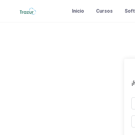
Saltar
Inicio
Cursos
Sof
al
contenido
¡