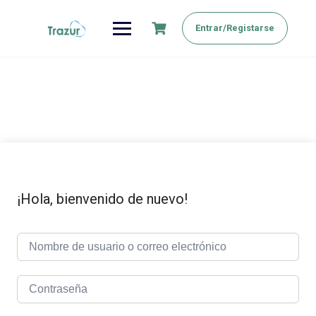
Saltar
al
Entrar/Registarse
contenido
¡Hola, bienvenido de nuevo!