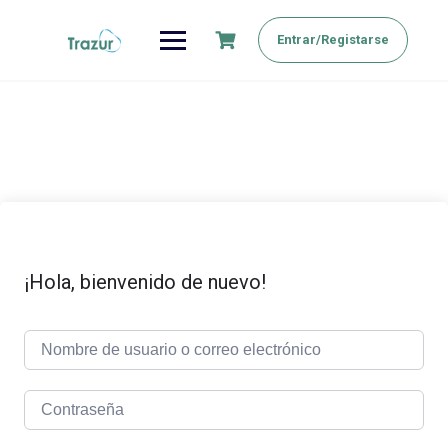
Saltar
al
Entrar/Registarse
contenido
¡Hola, bienvenido de nuevo!