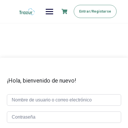
Saltar
al
Entrar/Registarse
contenido
¡Hola, bienvenido de nuevo!