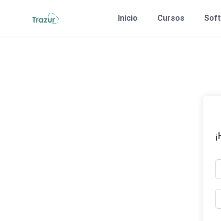
Saltar
Inicio
Cursos
Sof
al
contenido
¡