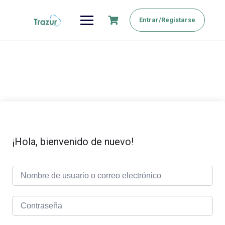
Saltar
al
Entrar/Registarse
contenido
¡Hola, bienvenido de nuevo!