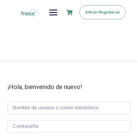
Saltar
al
Entrar/Registarse
contenido
¡Hola, bienvenido de nuevo!