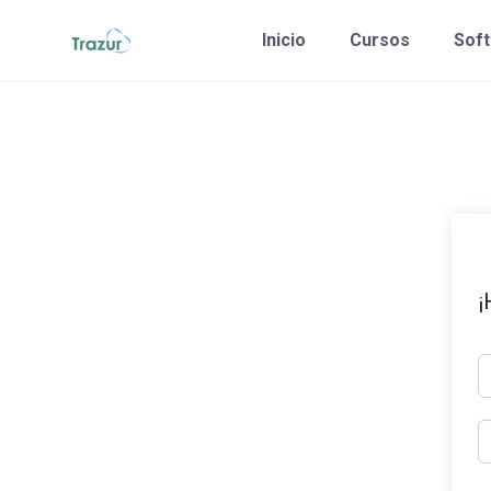
Saltar
Inicio
Cursos
Sof
al
contenido
¡