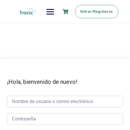
Saltar
al
Entrar/Registarse
contenido
¡Hola, bienvenido de nuevo!