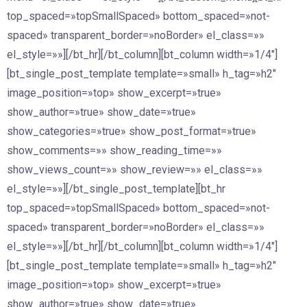
top_spaced=»topSmallSpaced» bottom_spaced=»not-
spaced» transparent_border=»noBorder» el_class=»»
el_style=»»][/bt_hr][/bt_column][bt_column width=»1/4″]
[bt_single_post_template template=»small» h_tag=»h2″
image_position=»top» show_excerpt=»true»
show_author=»true» show_date=»true»
show_categories=»true» show_post_format=»true»
show_comments=»» show_reading_time=»»
show_views_count=»» show_review=»» el_class=»»
el_style=»»][/bt_single_post_template][bt_hr
top_spaced=»topSmallSpaced» bottom_spaced=»not-
spaced» transparent_border=»noBorder» el_class=»»
el_style=»»][/bt_hr][/bt_column][bt_column width=»1/4″]
[bt_single_post_template template=»small» h_tag=»h2″
image_position=»top» show_excerpt=»true»
show_author=»true» show_date=»true»