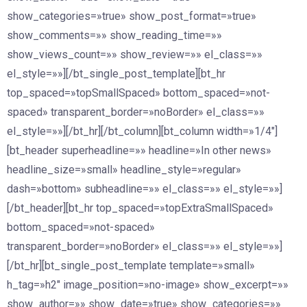
show_categories=»true» show_post_format=»true»
show_comments=»» show_reading_time=»»
show_views_count=»» show_review=»» el_class=»»
el_style=»»][/bt_single_post_template][bt_hr
top_spaced=»topSmallSpaced» bottom_spaced=»not-
spaced» transparent_border=»noBorder» el_class=»»
el_style=»»][/bt_hr][/bt_column][bt_column width=»1/4″]
[bt_header superheadline=»» headline=»In other news»
headline_size=»small» headline_style=»regular»
dash=»bottom» subheadline=»» el_class=»» el_style=»»]
[/bt_header][bt_hr top_spaced=»topExtraSmallSpaced»
bottom_spaced=»not-spaced»
transparent_border=»noBorder» el_class=»» el_style=»»]
[/bt_hr][bt_single_post_template template=»small»
h_tag=»h2″ image_position=»no-image» show_excerpt=»»
show_author=»» show_date=»true» show_categories=»»