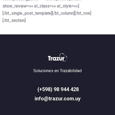
show_review=»» el_class=»» el_style=»»]
[/bt_single_post_template][/bt_column][/bt_row]
[/bt_section]
Soluciones en Trazabilidad
(+598) 98 944 428
info@trazur.com.uy