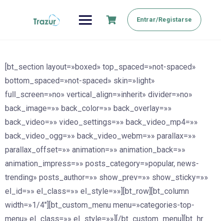
Saltar
al
Entrar/Registarse
contenido
[bt_section layout=»boxed» top_spaced=»not-spaced»
bottom_spaced=»not-spaced» skin=»light»
full_screen=»no» vertical_align=»inherit» divider=»no»
back_image=»» back_color=»» back_overlay=»»
back_video=»» video_settings=»» back_video_mp4=»»
back_video_ogg=»» back_video_webm=»» parallax=»»
parallax_offset=»» animation=»» animation_back=»»
animation_impress=»» posts_category=»popular, news-
trending» posts_author=»» show_prev=»» show_sticky=»»
el_id=»» el_class=»» el_style=»»][bt_row][bt_column
width=»1/4″][bt_custom_menu menu=»categories-top-
menu» el_class=»» el_style=»»][/bt_custom_menu][bt_hr