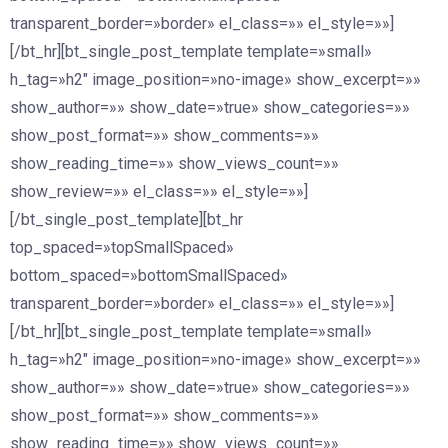
transparent_border=»border» el_class=»» el_style=»»]
[/bt_hr][bt_single_post_template template=»small»
h_tag=»h2″ image_position=»no-image» show_excerpt=»»
show_author=»» show_date=»true» show_categories=»»
show_post_format=»» show_comments=»»
show_reading_time=»» show_views_count=»»
show_review=»» el_class=»» el_style=»»]
[/bt_single_post_template][bt_hr
top_spaced=»topSmallSpaced»
bottom_spaced=»bottomSmallSpaced»
transparent_border=»border» el_class=»» el_style=»»]
[/bt_hr][bt_single_post_template template=»small»
h_tag=»h2″ image_position=»no-image» show_excerpt=»»
show_author=»» show_date=»true» show_categories=»»
show_post_format=»» show_comments=»»
show_reading_time=»» show_views_count=»»