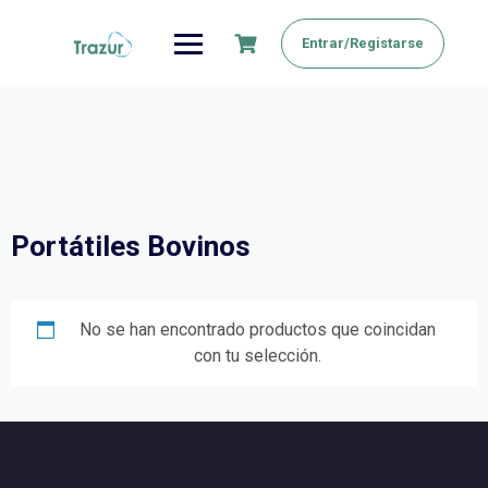
Saltar
al
Entrar/Registarse
contenido
Portátiles Bovinos
No se han encontrado productos que coincidan
con tu selección.