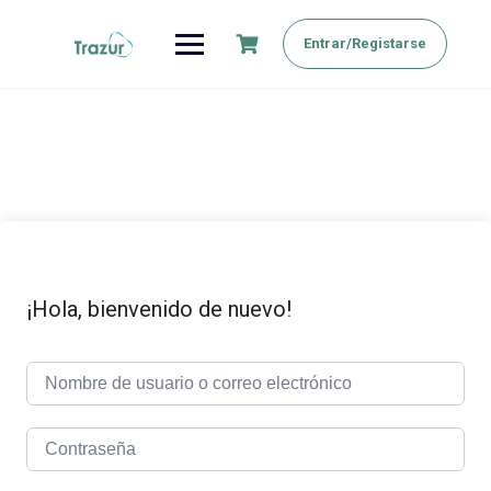
Saltar
al
Entrar/Registarse
contenido
¡Hola, bienvenido de nuevo!