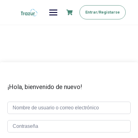
Saltar
al
Entrar/Registarse
contenido
¡Hola, bienvenido de nuevo!