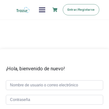
Saltar
al
Entrar/Registarse
contenido
¡Hola, bienvenido de nuevo!