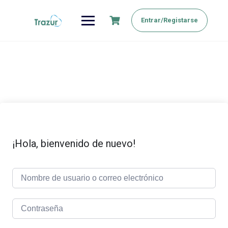
Saltar
al
Entrar/Registarse
contenido
¡Hola, bienvenido de nuevo!