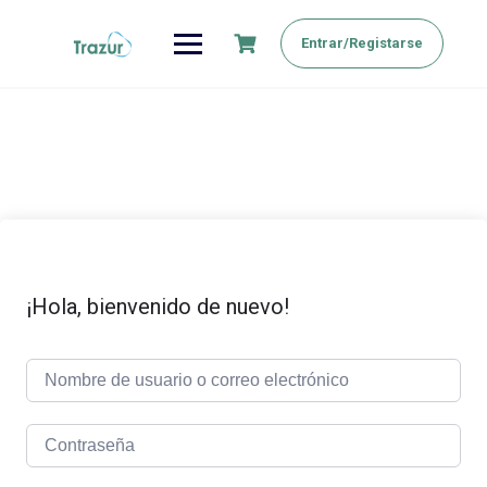
Saltar
al
Entrar/Registarse
contenido
¡Hola, bienvenido de nuevo!