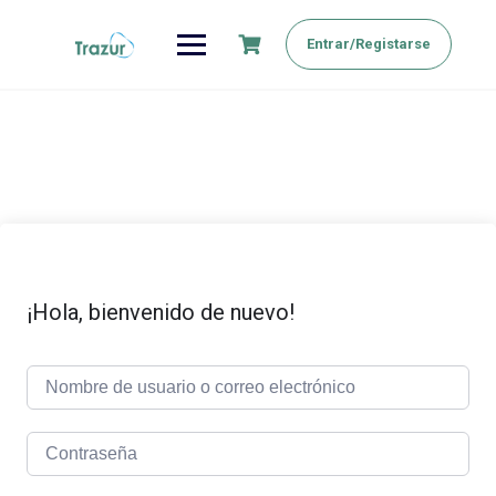
Saltar
al
Entrar/Registarse
contenido
¡Hola, bienvenido de nuevo!