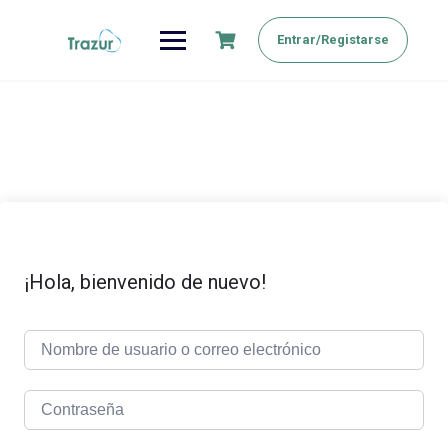
Saltar
al
Entrar/Registarse
contenido
¡Hola, bienvenido de nuevo!