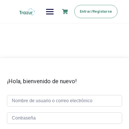
Saltar
al
Entrar/Registarse
contenido
¡Hola, bienvenido de nuevo!