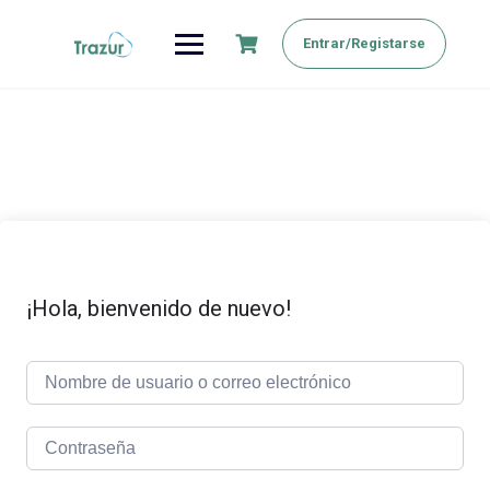
Saltar
al
Entrar/Registarse
contenido
¡Hola, bienvenido de nuevo!