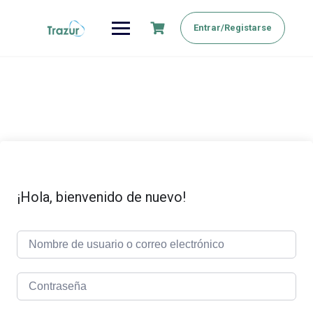
Saltar
al
Entrar/Registarse
contenido
¡Hola, bienvenido de nuevo!