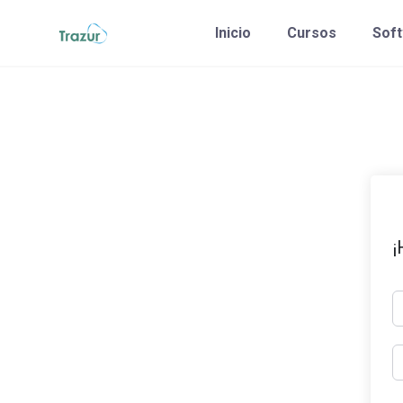
Saltar
Inicio
Cursos
Sof
al
contenido
¡