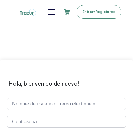
Saltar
al
Entrar/Registarse
contenido
¡Hola, bienvenido de nuevo!