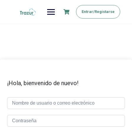
Saltar
al
Entrar/Registarse
contenido
¡Hola, bienvenido de nuevo!