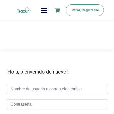
Saltar
al
Entrar/Registarse
contenido
¡Hola, bienvenido de nuevo!