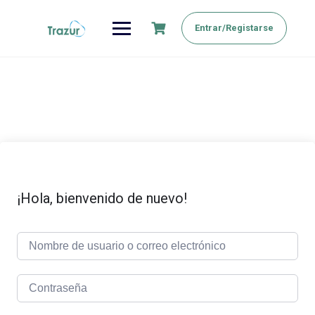
Saltar
al
Entrar/Registarse
contenido
¡Hola, bienvenido de nuevo!