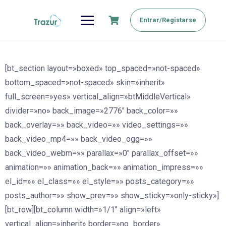
Saltar
al
Entrar/Registarse
contenido
[bt_section layout=»boxed» top_spaced=»not-spaced»
bottom_spaced=»not-spaced» skin=»inherit»
full_screen=»yes» vertical_align=»btMiddleVertical»
divider=»no» back_image=»2776″ back_color=»»
back_overlay=»» back_video=»» video_settings=»»
back_video_mp4=»» back_video_ogg=»»
back_video_webm=»» parallax=»0″ parallax_offset=»»
animation=»» animation_back=»» animation_impress=»»
el_id=»» el_class=»» el_style=»» posts_category=»»
posts_author=»» show_prev=»» show_sticky=»only-sticky»]
[bt_row][bt_column width=»1/1″ align=»left»
vertical_align=»inherit» border=»no_border»