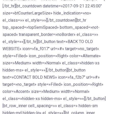
[/bt_hr][bt_countdown datetime=»2017-09-21 22:45:00″
size=»btCounterLargeSize» hide_indication=»no»
el_class=»» el_style=»»][/bt_countdown][bt_hr
top_spaced=»topSemiSpaced» bottom_spaced=»not-
spaced» transparent_border=»noBorder» el_class=»»
el_style=»»][/bt_hr][bt_button text=»BACK TO OLD
WEBSITE» icon=»fa_f017″ url=»#» target=»no_target»
style=»Filled» icon_position=»Right» color=»Alternate»
size=»Medium» width=»Normal» el_class=»hidden-xs
hidden-ms» el_style=»»][/bt_button][bt_button
text=»CONTACT BOLD NEWS» icon=»fa_f2b7″ url=»#»
target=»no_target» style=»Filled» icon_position=»Right»
color=»Accent» size=»Medium» width=»Normal»
el_class=»hidden-xs hidden-ms» el_style=»»][/bt_button]
[bt_row_inner cell_spacing=»» el_class=» hidden-sm
hidden-md hidden-lg» el_style=»»][bt_column_inner