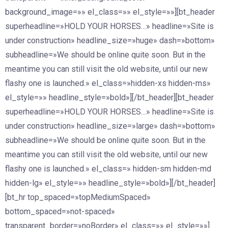
background_image=»» el_class=»» el_style=»»][bt_header
superheadline=»HOLD YOUR HORSES…» headline=»Site is
under construction» headline_size=»huge» dash=»bottom»
subheadline=»We should be online quite soon. But in the
meantime you can still visit the old website, until our new
flashy one is launched.» el_class=»hidden-xs hidden-ms»
el_style=»» headline_style=»bold»][/bt_header][bt_header
superheadline=»HOLD YOUR HORSES…» headline=»Site is
under construction» headline_size=»large» dash=»bottom»
subheadline=»We should be online quite soon. But in the
meantime you can still visit the old website, until our new
flashy one is launched.» el_class=» hidden-sm hidden-md
hidden-lg» el_style=»» headline_style=»bold»][/bt_header]
[bt_hr top_spaced=»topMediumSpaced»
bottom_spaced=»not-spaced»
transparent_border=»noBorder» el_class=»» el_style=»»]