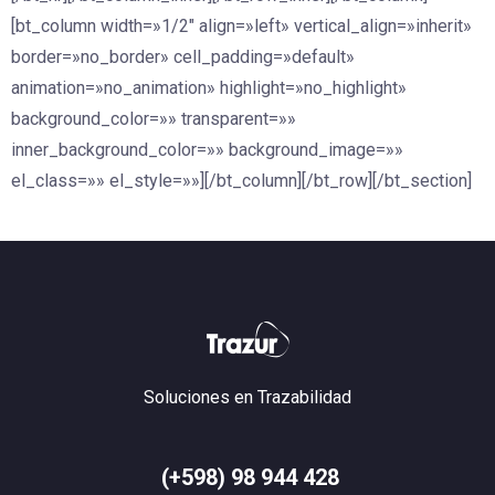
[bt_column width=»1/2″ align=»left» vertical_align=»inherit»
border=»no_border» cell_padding=»default»
animation=»no_animation» highlight=»no_highlight»
background_color=»» transparent=»»
inner_background_color=»» background_image=»»
el_class=»» el_style=»»][/bt_column][/bt_row][/bt_section]
Soluciones en Trazabilidad
(+598) 98 944 428