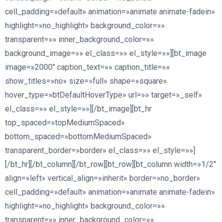
cell_padding=»default» animation=»animate animate-fadein»
highlight=»no_highlight» background_color=»»
transparent=»» inner_background_color=»»
background_image=»» el_class=»» el_style=»»][bt_image
image=»2000″ caption_text=»» caption_title=»»
show_titles=»no» size=»full» shape=»square»
hover_type=»btDefaultHoverType» url=»» target=»_self»
el_class=»» el_style=»»][/bt_image][bt_hr
top_spaced=»topMediumSpaced»
bottom_spaced=»bottomMediumSpaced»
transparent_border=»border» el_class=»» el_style=»»]
[/bt_hr][/bt_column][/bt_row][bt_row][bt_column width=»1/2″
align=»left» vertical_align=»inherit» border=»no_border»
cell_padding=»default» animation=»animate animate-fadein»
highlight=»no_highlight» background_color=»»
transparent=»» inner_background_color=»»