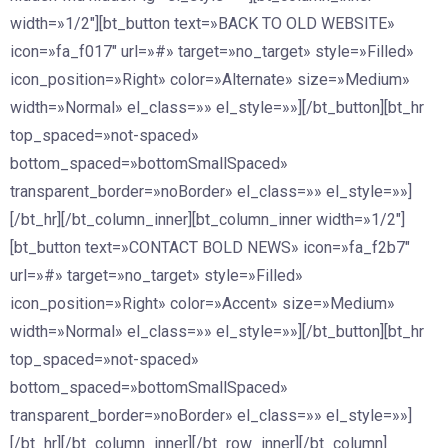
width=»1/2″][bt_button text=»BACK TO OLD WEBSITE»
icon=»fa_f017″ url=»#» target=»no_target» style=»Filled»
icon_position=»Right» color=»Alternate» size=»Medium»
width=»Normal» el_class=»» el_style=»»][/bt_button][bt_hr
top_spaced=»not-spaced»
bottom_spaced=»bottomSmallSpaced»
transparent_border=»noBorder» el_class=»» el_style=»»]
[/bt_hr][/bt_column_inner][bt_column_inner width=»1/2″]
[bt_button text=»CONTACT BOLD NEWS» icon=»fa_f2b7″
url=»#» target=»no_target» style=»Filled»
icon_position=»Right» color=»Accent» size=»Medium»
width=»Normal» el_class=»» el_style=»»][/bt_button][bt_hr
top_spaced=»not-spaced»
bottom_spaced=»bottomSmallSpaced»
transparent_border=»noBorder» el_class=»» el_style=»»]
[/bt_hr][/bt_column_inner][/bt_row_inner][/bt_column]