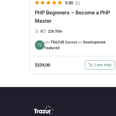
5.00
(2)
PHP Beginners – Become a PHP
Master
0
22h 30m
por
TRAZUR Cursos
en
Development
,
TC
Featured
Leer más
$
239,00