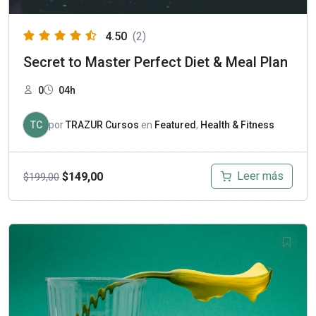
4.50
(2)
Secret to Master Perfect Diet & Meal Plan
0
04h
TC
por
TRAZUR Cursos
en
Featured
,
Health & Fitness
El
El
Leer más
$
149,00
$
199,00
precio
precio
original
actual
era:
es:
$199,00.
$149,00.