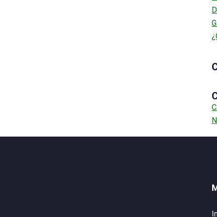
D
G
¿
C
C
C
N
I