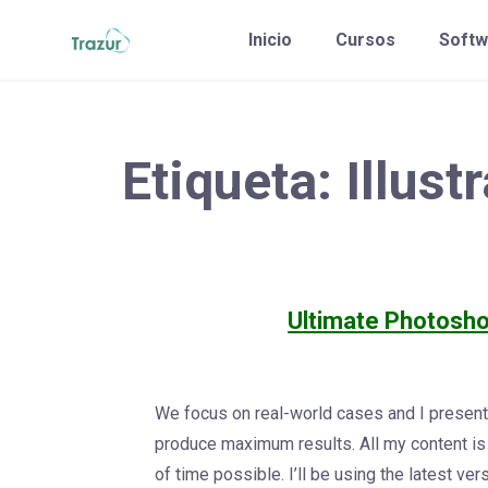
Saltar
Inicio
Cursos
Softw
al
contenido
Etiqueta:
Illust
Ultimate Photosho
We focus on real-world cases and I present 
produce maximum results. All my content is 
of time possible. I’ll be using the latest v