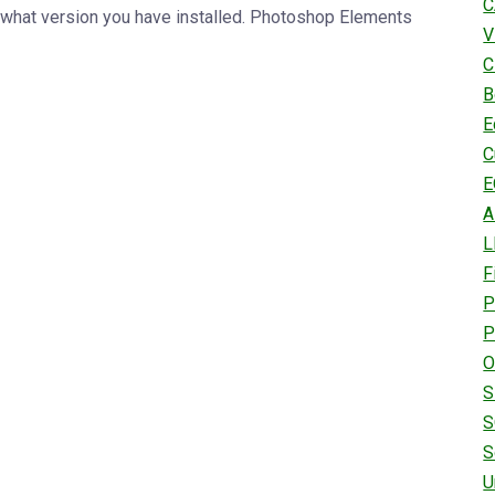
C
er what version you have installed. Photoshop Elements
V
C
B
E
C
E
A
L
F
P
P
O
S
S
S
U