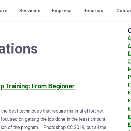
are
Servicios
Empresa
Recursos
Conta
C
A
rations
A
B
C
M
P
R
p Training: From Beginner
B
B
I
the best techniques that require minimal effort yet
I
focused on getting the job done in the least amount
K
ersion of the program – Photoshop CC 2019, but all the