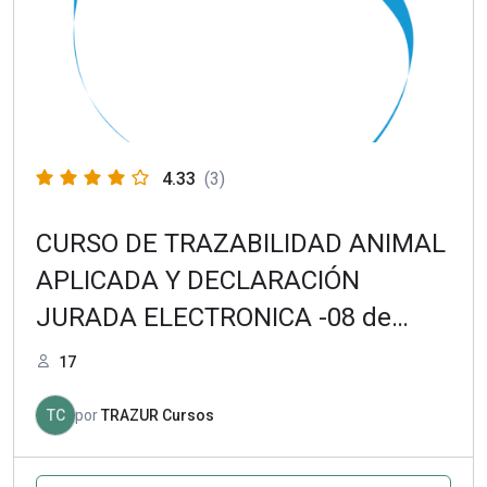
4.33
(3)
CURSO DE TRAZABILIDAD ANIMAL
APLICADA Y DECLARACIÓN
JURADA ELECTRONICA -08 de
Noviembre 2021
17
TC
por
TRAZUR Cursos