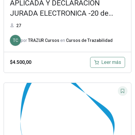
APLICADA Y DECLARACIÓN
JURADA ELECTRONICA -20 de
junio de 2022
27
TC
por
TRAZUR Cursos
en
Cursos de Trazabilidad
Leer más
$
4.500,00