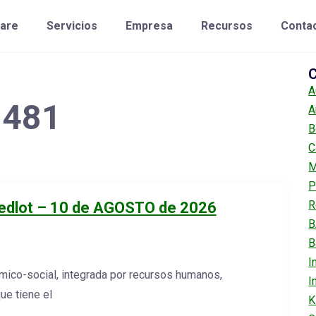
are
Servicios
Empresa
Recursos
Conta
C
A
 481
A
B
C
M
P
R
edlot – 10 de AGOSTO de 2026
B
B
I
ico-social, integrada por recursos humanos,
I
ue tiene el
K