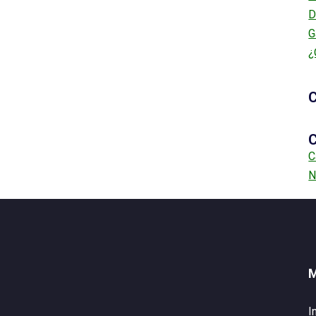
D
G
¿
C
C
C
N
I