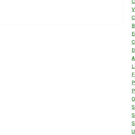
C
V
C
B
E
C
E
A
L
F
P
P
O
S
S
S
U